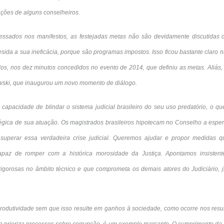
ações de alguns conselheiros.
essados nos manifestos, as festejadas metas não são devidamente discutidas c
sida a sua ineficácia, porque são programas impostos. Isso ficou bastante claro n
os, nos dez minutos concedidos no evento de 2014, que definiu as metas. Aliás,
wski, que inaugurou um novo momento de diálogo.
 capacidade de blindar o sistema judicial brasileiro do seu uso predatório, o q
égica de sua atuação. Os magistrados brasileiros hipotecam no Conselho a espe
a superar essa verdadeira crise judicial. Queremos ajudar e propor medidas 
apaz de romper com a histórica morosidade da Justiça. Apontamos insisten
rigorosas no âmbito técnico e que comprometa os demais atores do Judiciário, j
rodutividade sem que isso resulte em ganhos à sociedade, como ocorre nos res