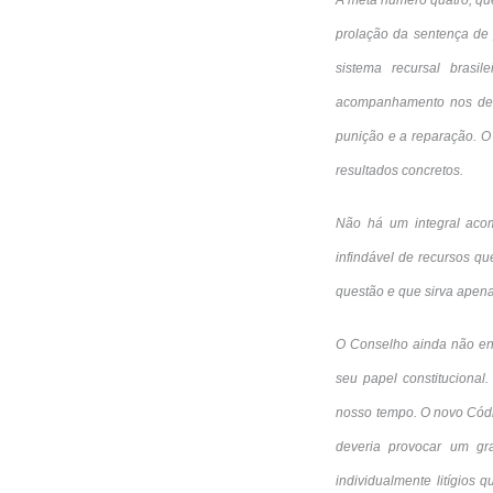
A meta número quatro, qu
prolação da sentença de 
sistema recursal brasi
acompanhamento nos dema
punição e a reparação. O
resultados concretos.
Não há um integral aco
infindável de recursos qu
questão e que sirva apen
O Conselho ainda não enf
seu papel constitucional
nosso tempo. O novo Códig
deveria provocar um gra
individualmente litígios