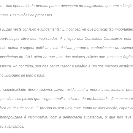
ção. Uma oportunidade perdida para o desespero da magistratura que tem a função
quase 100 milhões de processos.
 e juízas neste contexto é fundamental. É inconcebível que políticas tão important
participação ativa dos magistrados. A criação dos Conselhos Consultivos pela
de opinar e sugerir políticas mais efetivas, porque o conhecimento do sistema 
onselheiros do CNJ, além do que uma das maiores críticas que temos ao órgão
asileira. Ao contrário, seu viés centralizador e unitário é um dos maiores obstác
o Judiciário de todo o país.
a complexidade desse sistema, talvez resida aqui a nossa inconveniente pre
e questões complexas que exigem análise crítica e de profundidade. O momento
ítica do ‘faz de conta’. É preciso buscar uma nova forma de intervenção, capaz de
monopolizada é incompatível com a democracia substancial, o que nos leva
 não avançamos.