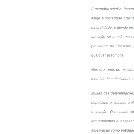
A memória seletiva imper
aflige a sociedade brasi
naturalidade, o devido p
abolição se transforma e
presidente do Conselho, m
qualquer assombro.
Nos dez anos de existênc
moralidade e efetividade a
Muitas das determinaçõe
nepotismo e, editada a R
resolução. O resultado 
requerimentos questionan
adjetivação como entidad