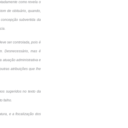
notadamente como revela o
 tom de obituário, quando,
a concepção subvertida da
cia.
ve ser controlada, pois é
im. Desnecessário, mas é
a atuação administrativa e
outras atribuições que lhe
mos sugeridos no texto da
o falho.
tura, e a fiscalização dos