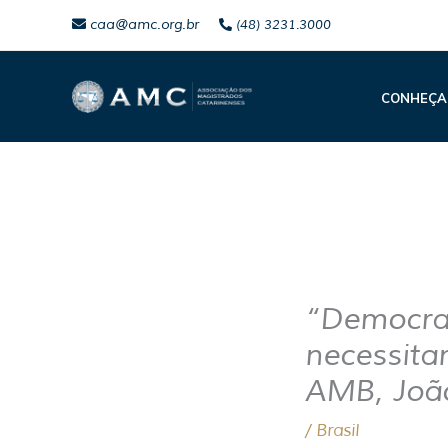
Ir
caa@amc.org.br
(48) 3231.3000
para
o
CONHEÇA
conteúdo
“Democrac
necessita
AMB, João
/
Brasil