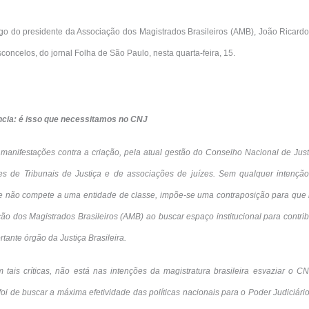
igo do presidente da Associação dos Magistrados Brasileiros (AMB), João Ricard
sconcelos, do jornal Folha de São Paulo, nesta quarta-feira, 15.
cia: é isso que necessitamos no CNJ
anifestações contra a criação, pela atual gestão do Conselho Nacional de Jus
es de Tribunais de Justiça e de associações de juízes. Sem qualquer intenção
e não compete a uma entidade de classe, impõe-se uma contraposição para que
ão dos Magistrados Brasileiros (AMB) ao buscar espaço institucional para contribu
ante órgão da Justiça Brasileira.
 tais críticas, não está nas intenções da magistratura brasileira esvaziar o CN
oi de buscar a máxima efetividade das políticas nacionais para o Poder Judiciári