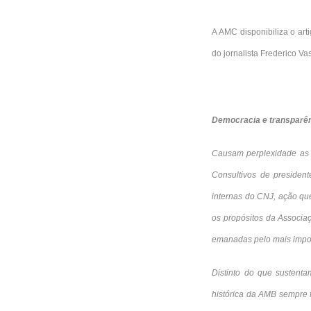
A AMC disponibiliza o art
do jornalista Frederico Va
Democracia e transparên
Causam perplexidade as m
Consultivos de president
internas do CNJ, ação qu
os propósitos da Associaç
emanadas pelo mais import
Distinto do que sustentam
histórica da AMB sempre f