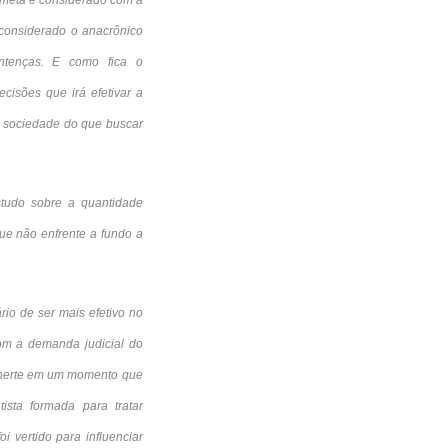
 meta é considerado com a
 considerado o anacrônico
entenças. E como fica o
isões que irá efetivar a
à sociedade do que buscar
tudo sobre a quantidade
que não enfrente a fundo a
io de ser mais efetivo no
com a demanda judicial do
u inerte em um momento que
ista formada para tratar
 vertido para influenciar