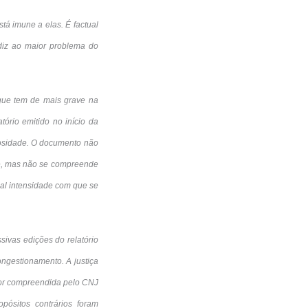
tá imune a elas. É factual
diz ao maior problema do
 que tem de mais grave na
tório emitido no início da
orosidade. O documento não
nte, mas não se compreende
al intensidade com que se
sivas edições do relatório
ngestionamento. A justiça
hor compreendida pelo CNJ
opósitos contrários foram