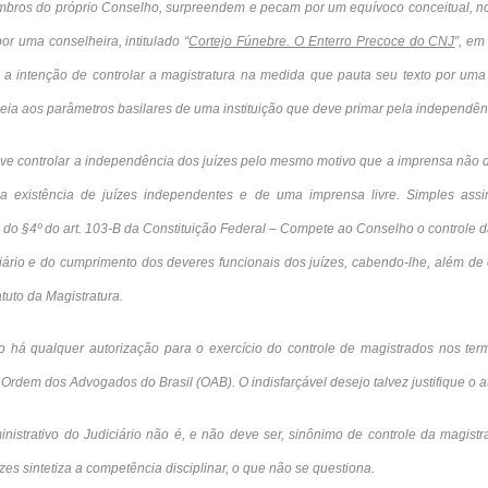
embros do próprio Conselho, surpreendem e pecam por um equívoco conceitual, 
or uma conselheira, intitulado “
Cortejo Fúnebre. O Enterro Precoce do CNJ
”, em
 a intenção de controlar a magistratura na medida que pauta seu texto por um
heia aos parâmetros basilares de uma instituição que deve primar pela independên
e controlar a independência dos juízes pelo mesmo motivo que a imprensa não de
 a existência de juízes independentes e de uma imprensa livre. Simples ass
ta do §4º do art. 103-B da Constituição Federal – Compete ao Conselho o controle d
iário e do cumprimento dos deveres funcionais dos juízes, cabendo-lhe, além de 
tuto da Magistratura.
o há qualquer autorização para o exercício do controle de magistrados nos ter
Ordem dos Advogados do Brasil (OAB). O indisfarçável desejo talvez justifique o at
inistrativo do Judiciário não é, e não deve ser, sinônimo de controle da magistra
zes sintetiza a competência disciplinar, o que não se questiona.