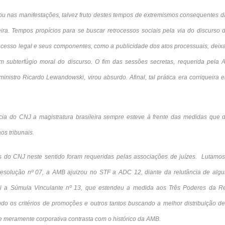
ou nas manifestações, talvez fruto destes tempos de extremismos consequentes d
leira. Tempos propícios para se buscar retrocessos sociais pela via do discurso
rocesso legal e seus componentes, como a publicidade dos atos processuais, deix
m subterfúgio moral do discurso. O fim das sessões secretas, requerida pela 
inistro Ricardo Lewandowski, virou absurdo. Afinal, tal prática era corriqueira
ia do CNJ a magistratura brasileira sempre esteve à frente das medidas que 
os tribunais.
s do CNJ neste sentido foram requeridas pelas associações de juízes. Lutamos
esolução nº 07, a AMB ajuizou no STF a ADC 12, diante da relutância de algu
foi a Súmula Vinculante nº 13, que estendeu a medida aos Três Poderes da Re
do os critérios de promoções e outros tantos buscando a melhor distribuição de 
e meramente corporativa contrasta com o histórico da AMB.