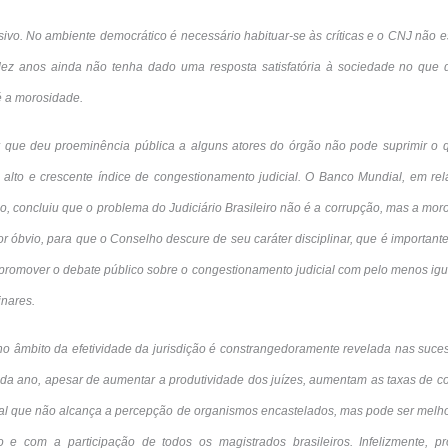
vo. No ambiente democrático é necessário habituar-se às críticas e o CNJ não es
ez anos ainda não tenha dado uma resposta satisfatória à sociedade no que 
 é a morosidade.
r que deu proeminência pública a alguns atores do órgão não pode suprimir o
o alto e crescente índice de congestionamento judicial. O Banco Mundial, em rela
o, concluiu que o problema do Judiciário Brasileiro não é a corrupção, mas a m
 por óbvio, para que o Conselho descure de seu caráter disciplinar, que é importa
 promover o debate público sobre o congestionamento judicial com pelo menos igu
inares.
s no âmbito da efetividade da jurisdição é constrangedoramente revelada nas suces
da ano, apesar de aumentar a produtividade dos juízes, aumentam as taxas de co
cial que não alcança a percepção de organismos encastelados, mas pode ser mel
 e com a participação de todos os magistrados brasileiros. Infelizmente, pr