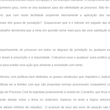
e prioriza processos sobre corrupção, é um exemplo marcante. O cumprimento da
primeiro grau, como se isso bastasse para dar efetividade ao processo. Não foi
leiro, que com muita facilidade suspende eternamente a aplicação das s
is três graus de jurisdição? Esqueceram que é o trânsito em julgado das dec
 detalhe demonstra que a meta em questão serve mais para dar uma satisfação 
mpanhamento do processo em todos os degraus de jurisdição ou qualquer es
e levam à prescrição e à impunidade. Criticamos essa e qualquer outra política 
as para exaltar uma ação que alimenta a sociedade com vento.
rentou com políticas bem definidas os graves obstáculos que impedem o Judiciár
. Basta ver a timidez com que são propostas normas processuais compatíveis 
o de Processo Civil foi legislado praticamente à revelia do Conselho, que fico
nde debate sobre o tema no Judiciário. Imperou no texto a lógica setecent
 que afetam milhões de cidadãos. O acúmulo de seus dez anos de atuação não foi