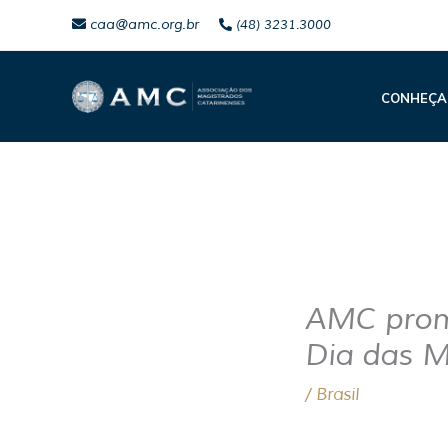
Ir
caa@amc.org.br
(48) 3231.3000
para
o
CONHEÇA
conteúdo
AMC prom
Dia das 
/
Brasil