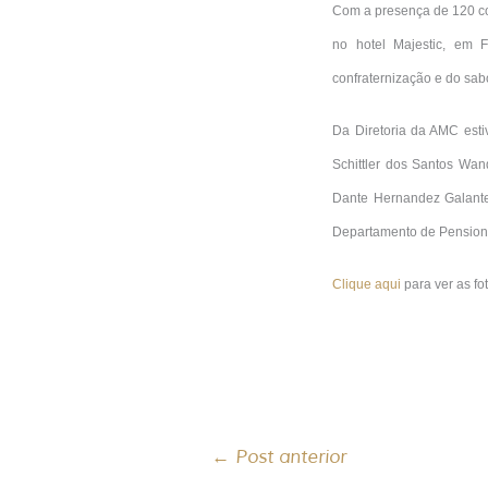
Com a presença de 120 co
no hotel Majestic, em 
confraternização e do sabo
Da Diretoria da AMC esti
Schittler dos Santos Wan
Dante Hernandez Galante 
Departamento de Pensioni
Clique aqui
para ver as fo
←
Post anterior