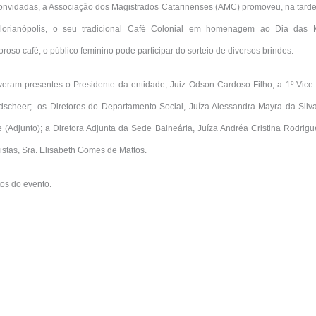
nvidadas, a Associação dos Magistrados Catarinenses (AMC) promoveu, na tarde 
Florianópolis, o seu tradicional Café Colonial em homenagem ao Dia das
roso café, o público feminino pode participar do sorteio de diversos brindes.
veram presentes o Presidente da entidade, Juiz Odson Cardoso Filho; a 1º Vice-
dscheer; os Diretores do Departamento Social, Juíza Alessandra Mayra da Silva
(Adjunto); a Diretora Adjunta da Sede Balneária, Juíza Andréa Cristina Rodrigue
stas, Sra. Elisabeth Gomes de Mattos.
tos do evento.