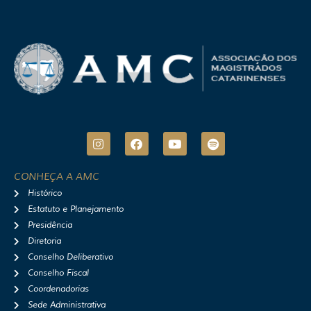
I
F
Y
S
n
a
o
p
s
c
u
o
t
e
t
t
CONHEÇA A AMC
a
b
u
i
Histórico
g
o
b
f
r
o
e
y
Estatuto e Planejamento
a
k
Presidência
m
Diretoria
Conselho Deliberativo
Conselho Fiscal
Coordenadorias
Sede Administrativa