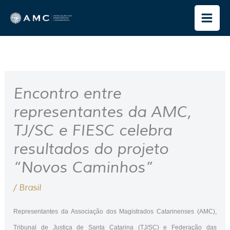
Ir
para
o
conteúdo
Encontro entre
representantes da AMC,
TJ/SC e FIESC celebra
resultados do projeto
“Novos Caminhos”
/
Brasil
Representantes da Associação dos Magistrados Catarinenses (AMC),
Tribunal de Justiça de Santa Catarina (TJ/SC) e Federação das