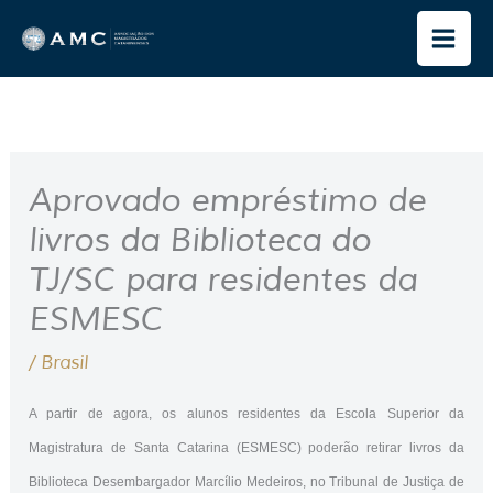
Ir
para
o
conteúdo
Aprovado empréstimo de
livros da Biblioteca do
TJ/SC para residentes da
ESMESC
/
Brasil
A partir de agora, os alunos residentes da Escola Superior da
Magistratura de Santa Catarina (ESMESC) poderão retirar livros da
Biblioteca Desembargador Marcílio Medeiros, no Tribunal de Justiça de