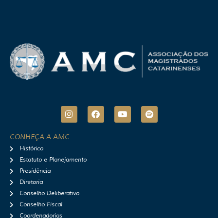
I
F
Y
S
n
a
o
p
s
c
u
o
t
e
t
t
CONHEÇA A AMC
a
b
u
i
Histórico
g
o
b
f
r
o
e
y
Estatuto e Planejamento
a
k
Presidência
m
Diretoria
Conselho Deliberativo
Conselho Fiscal
Coordenadorias