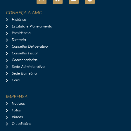
n
a
o
p
s
c
u
o
t
e
t
t
CONHEÇA A AMC
a
b
u
i
Histórico
g
o
b
f
r
o
e
y
Estatuto e Planejamento
a
k
Presidência
m
Diretoria
Conselho Deliberativo
Conselho Fiscal
Coordenadorias
Sede Administrativa
Sede Balneária
Coral
IMPRENSA
Notícias
Fotos
Vídeos
O Judiciário