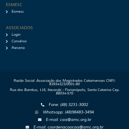
ESMESC
Esmesc
ASSOCIADOS
Login
Convênio
Parceria
Razão Social: Associação dos Magistrados Catarinenses CNPJ:
83934323/0001-80
Rua dos Bambus, 116, Itacorubi - Florianópolis, Santa Catarina Cep.
88034-570
Fone: (48) 3231-3002
Whatsapp: (48)98483-3494
E-mail: caa@amc.org.br
E-mail: coordenacaocaa@amc.org.br