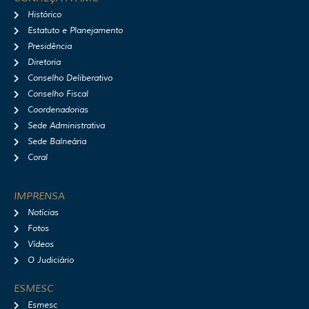
a
b
u
i
Histórico
g
o
b
f
r
o
e
y
Estatuto e Planejamento
a
k
Presidência
m
Diretoria
Conselho Deliberativo
Conselho Fiscal
Coordenadorias
Sede Administrativa
Sede Balneária
Coral
IMPRENSA
Notícias
Fotos
Vídeos
O Judiciário
ESMESC
Esmesc