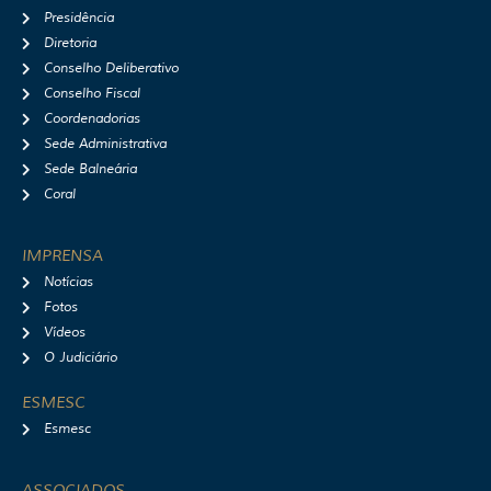
a
k
Presidência
m
Diretoria
Conselho Deliberativo
Conselho Fiscal
Coordenadorias
Sede Administrativa
Sede Balneária
Coral
IMPRENSA
Notícias
Fotos
Vídeos
O Judiciário
ESMESC
Esmesc
ASSOCIADOS