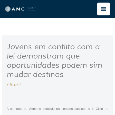
Ir
para
o
conteúdo
Jovens em conflito com a
lei demonstram que
oportunidades podem sim
mudar destinos
/
Brasil
A comarca de Sombrio concluiu na semana passada o III Ciclo de