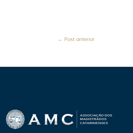
←
Post anterior