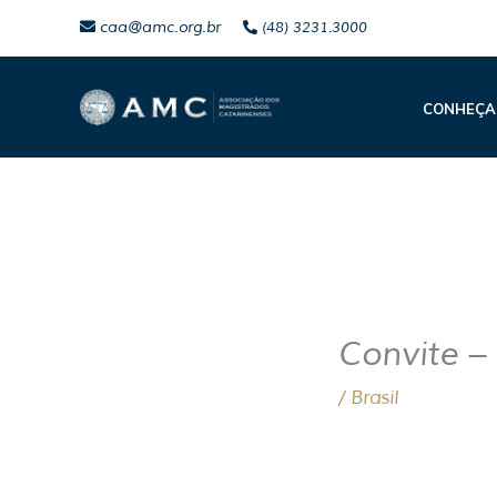
Ir
caa@amc.org.br
(48) 3231.3000
para
o
CONHEÇA
conteúdo
Convite –
/
Brasil