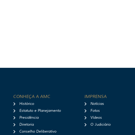
CONHEÇA A AMC
IMPRENSA
Histórico
Notícias
Estatuto e Planejamento
Fotos
Presidência
Vídeos
Diretoria
O Judiciário
Conselho Deliberativo