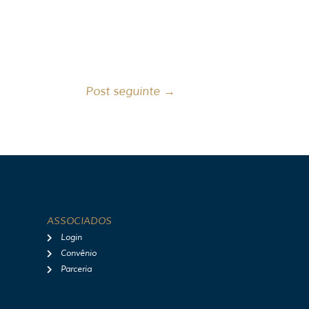
Post seguinte
→
ASSOCIADOS
Login
Convênio
Parceria