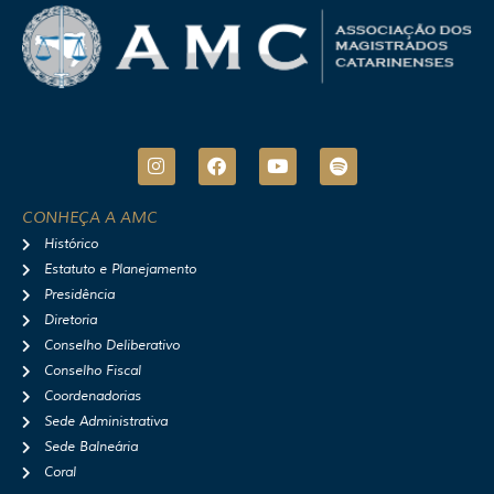
I
F
Y
S
n
a
o
p
s
c
u
o
t
e
t
t
CONHEÇA A AMC
a
b
u
i
Histórico
g
o
b
f
r
o
e
y
Estatuto e Planejamento
a
k
Presidência
m
Diretoria
Conselho Deliberativo
Conselho Fiscal
Coordenadorias
Sede Administrativa
Sede Balneária
Coral