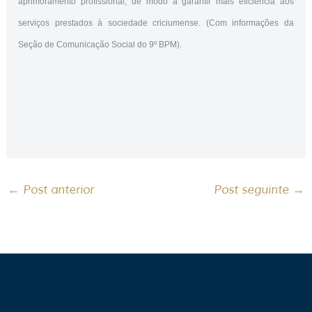
aprimoramento profissional, de modo a garantir mais eficiência aos
serviços prestados à sociedade criciumense. (Com informações da
Seção de Comunicação Social do 9º BPM).
←
Post anterior
Post seguinte
→