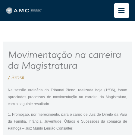
Ir
para
o
conteúdo
Movimentação na carreira
da Magistratura
/
Brasil
Na sessão ordinária do Tribunal Pleno, realizada hoje (1º/06), foram
apreciados processos de movimentação na carreira da Magistratura,
com o seguinte resultado:
1. Promoção, por merecimento, para o cargo de Juiz de Direito da Vara
da Família, Infância, Juventude, Órfãos e Sucessões da comarca de
Palhoça – Juiz Murilo Leirião Consalter;