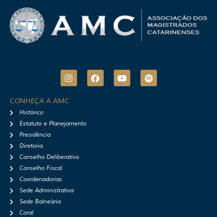
I
F
Y
S
n
a
o
p
s
c
u
o
t
e
t
t
CONHEÇA A AMC
a
b
u
i
Histórico
g
o
b
f
r
o
e
y
Estatuto e Planejamento
a
k
Presidência
m
Diretoria
Conselho Deliberativo
Conselho Fiscal
Coordenadorias
Sede Administrativa
Sede Balneária
Coral