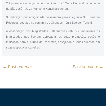
2. Opção para o cargo de Juiz de Direito da 1ª Vara Criminal da comarca
de São José – Juíza Marivone Koncikoski Abreu;
3. Indicação por antiguidade de membro para integrar a 3ª Turma de
Recursos, sediada na comarca de Chapecó – Juiz Ederson Tortelli.
A Associação dos Magistrados Catarinenses (AMC) cumprimenta os
Magistrados que tiveram aprovadas as suas promoção, opção e
indicação para a Turma de Recursos, desejando a todos sucesso em
suas respectivas carreiras.
←
Post anterior
Post seguinte
→