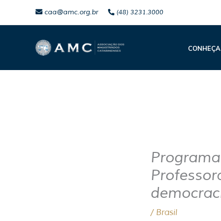
Ir
caa@amc.org.br
(48) 3231.3000
para
o
CONHEÇA
conteúdo
Programa
Professor
democrac
/
Brasil