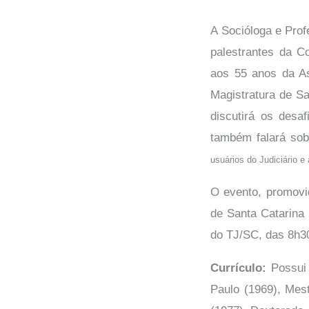
A Socióloga e Pro
palestrantes da C
aos 55 anos da A
Magistratura de S
discutirá os desa
também falará so
usuários do Judiciário e
O evento, promovi
de Santa Catarina 
do TJ/SC, das 8h3
Currículo:
Possui 
Paulo (1969), Mest