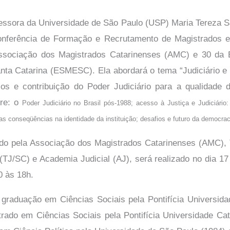
fessora da Universidade de São Paulo (USP) Maria Tereza 
onferência de Formação e Recrutamento de Magistrados e
ssociação dos Magistrados Catarinenses (AMC) e 30 da E
anta Catarina (ESMESC). Ela abordará o tema “Judiciário e
fios e contribuição do Poder Judiciário para a qualidade
bre: o
Poder Judiciário no Brasil pós-1988; a
cesso à Justiça e Judiciário
 as conseqüências na identidade da instituição; d
esafios e futuro da democrac
do pela Associação dos Magistrados Catarinenses (AMC), T
(TJ/SC) e Academia Judicial (AJ), será realizado no dia 17
0 às 18h.
graduação em Ciências Sociais pela Pontifícia Universida
rado em Ciências Sociais pela Pontifícia Universidade Ca