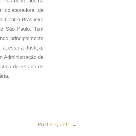
 e Pós-doutorado na
é colaboradora da
o Centro Brasileiro
de São Paulo. Tem
ando principalmente
, acesso à Justiça,
m Administração da
ustiça do Estado de
ária.
Post seguinte
→