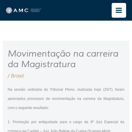
Ir
para
o
conteúdo
Movimentação na carreira
da Magistratura
/
Brasil
Na sessão ordinária do Tribunal Pleno, realizada hoje (20/7), foram
apreciados processos de movimentação na carreira da Magistratura,
com o seguinte resultado:
1. Promoção por antiguidade para o cargo de 9º Juiz Especial da
comarca da Capital – Juiz João Batista da Cunha Ocampo Moré;