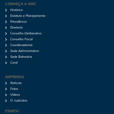
t
e
t
t
CONHEÇA A AMC
a
b
u
i
Histórico
g
o
b
f
r
o
e
y
Estatuto e Planejamento
a
k
Presidência
m
Diretoria
Conselho Deliberativo
Conselho Fiscal
Coordenadorias
Sede Administrativa
Sede Balneária
Coral
IMPRENSA
Notícias
Fotos
Vídeos
O Judiciário
ESMESC