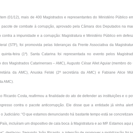
tem (01/12), mais de 400 Magistrados e representantes do Ministério Público e
 pacote de combate à corrupção, aprovado pela Câmara dos Deputados na madr
to contra a impunidade e a corrupção: Magistratura e Ministério Público em defes
ral (STF), foi promovida pelas lideranças da Frente Associativa da Magistratur
a quinta-feira (1º). Santa Catarina foi representada no evento pelos Magistr
o dos Magistrados Catarinenses – AMC), Augusto César Allet Aguiar (membro do
retária da AMC), Anuska Felski (2ª secretária da AMC) e Fabiane Alice Mül
da AMC).
 Ricardo Costa, reafirmou a finalidade do ato de defender as instituições e o po
ngresso contra o pacote anticorrupção. Ele disse que a entidade já vinha ale
r o Judiciário: “O que estamos denunciando há bastante tempo está se concretizan
 País, incluíram um dispositivo de cala boca à Magistratura e ao MP. Estamos aqui 
de”, destacou. Segundo João Ricardo, a intenção de promover a mobilização foi j