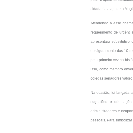
cidadania a apoiar a Magi
Atendendo a esse chamad
requerimento de urgênci
apresentará substitutivo
desfiguramento das 10 m
pela primeira vez na hist
isso, como membro enver
colegas senadores valoros
Na ocasião, foi lançada a
sugestões e orientaçõ
administradores e ocupan
pessoais. Para simbolizar