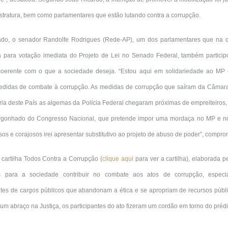
stratura, bem como parlamentares que estão lutando contra a corrupção.
o, o senador Randolfe Rodrigues (Rede-AP), um dos parlamentares que na quar
a para votação imediata do Projeto de Lei no Senado Federal, também particip
 coerente com o que a sociedade deseja. “Estou aqui em solidariedade ao MP 
edidas de combate à corrupção. As medidas de corrupção que saíram da Câmar
ória deste País as algemas da Polícia Federal chegaram próximas de empreiteiros,
gonhado do Congresso Nacional, que pretende impor uma mordaça no MP e no
os e corajosos irei apresentar substitutivo ao projeto de abuso de poder”, compr
 cartilha Todos Contra a Corrupção (
clique aqui
para ver a cartilha), elaborada p
es para a sociedade contribuir no combate aos atos de corrupção, espec
tes de cargos públicos que abandonam a ética e se apropriam de recursos públi
 um abraço na Justiça, os participantes do ato fizeram um cordão em torno do prédi