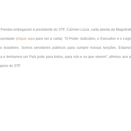
 Frentas entregaram à presidente do STF, Cármen Lúcia, carta aberta da Magistratu
mpunidade (
clique aqui
para ver a carta). “O Poder Judiciário, o Executivo e o Leg
o brasileiro. Somos servidores públicos para cumprir nossas funções. Estamo
da e tenhamos um País justo para todos, para nós e os que vierem”, afirmou aos
apoio do STF.