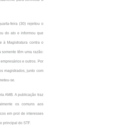
ta-feira (30) rejeitou o
ou do ato e informou que
e à Magistratura contra o
a somente têm uma razão:
 empresários e outros. Por
s magistrados, junto com
ometeu-se.
ela AMB. A publicação traz
ialmente os comuns aos
cos em prol de interesses
o principal do STF.