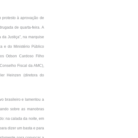
m protesto à aprovação de
ugada de quarta-feira. A
a da Justiça”, na marquise
a e do Ministério Público
ados Odson Cardoso Filho
 Conselho Fiscal da AMC),
ler Heinzen (diretora do
vo brasileiro e lamentou a
rtando sobre as manobras
do: na calada da noite, em
para dizer um basta e para
ustamente para convocar a