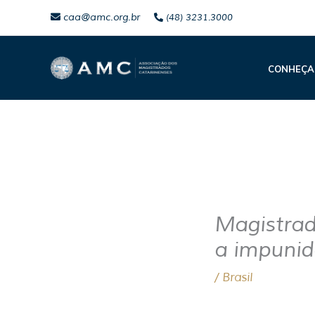
Ir
caa@amc.org.br
(48) 3231.3000
para
o
CONHEÇA
conteúdo
Magistrad
a impunid
/
Brasil