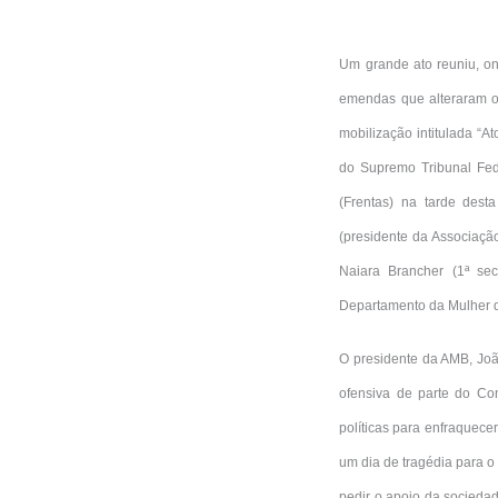
Um grande ato reuniu, on
emendas que alteraram o
mobilização intitulada “A
do Supremo Tribunal Fede
(Frentas) na tarde dest
(presidente da Associaçã
Naiara Brancher (1ª sec
Departamento da Mulher 
O presidente da AMB, João
ofensiva de parte do Co
políticas para enfraquece
um dia de tragédia para o
pedir o apoio da socieda