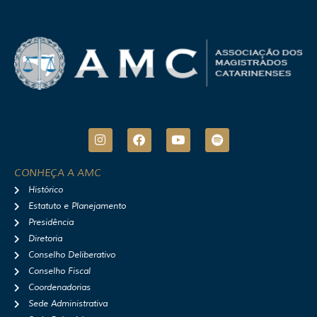
I
F
Y
S
n
a
o
p
s
c
u
o
t
e
t
t
CONHEÇA A AMC
a
b
u
i
Histórico
g
o
b
f
r
o
e
y
Estatuto e Planejamento
a
k
Presidência
m
Diretoria
Conselho Deliberativo
Conselho Fiscal
Coordenadorias
Sede Administrativa