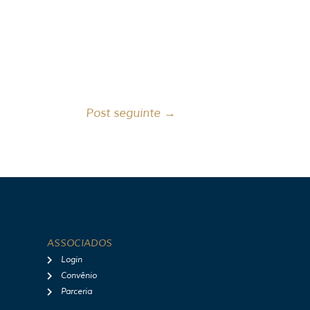
Post seguinte
→
ASSOCIADOS
Login
Convênio
Parceria