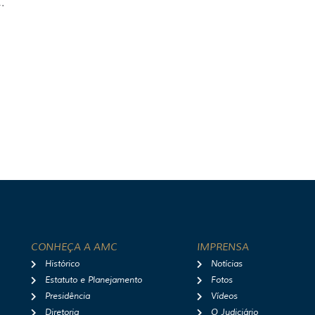
.
CONHEÇA A AMC
IMPRENSA
Histórico
Notícias
Estatuto e Planejamento
Fotos
Presidência
Vídeos
Diretoria
O Judiciário