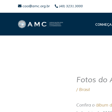
Ir
caa@amc.org.br
(48) 3231.3000
para
o
CONHEÇA
conteúdo
Fotos do 
/
Brasil
Confira o
álbum d