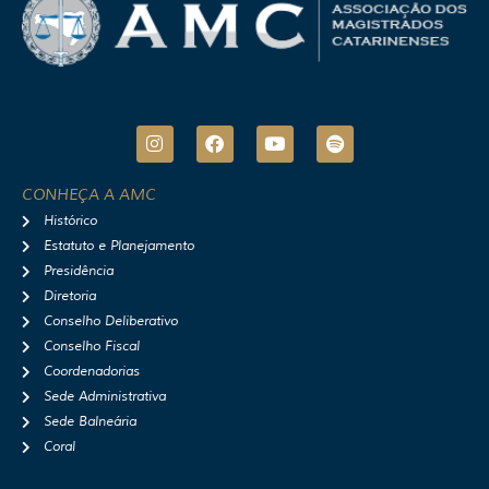
I
F
Y
S
n
a
o
p
s
c
u
o
t
e
t
t
CONHEÇA A AMC
a
b
u
i
Histórico
g
o
b
f
r
o
e
y
Estatuto e Planejamento
a
k
Presidência
m
Diretoria
Conselho Deliberativo
Conselho Fiscal
Coordenadorias
Sede Administrativa
Sede Balneária
Coral