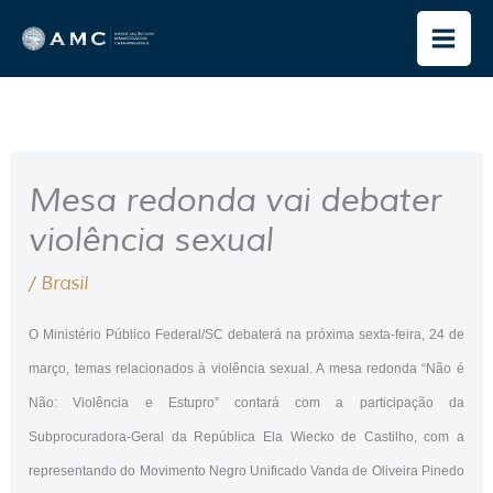
Ir
para
o
conteúdo
Mesa redonda vai debater
violência sexual
/
Brasil
O Ministério Público Federal/SC debaterá na próxima sexta-feira, 24 de
março, temas relacionados à violência sexual. A mesa redonda “Não é
Não: Violência e Estupro” contará com a participação da
Subprocuradora-Geral da República Ela Wiecko de Castilho, com a
representando do Movimento Negro Unificado Vanda de Oliveira Pinedo