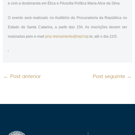
e com a doutoranda em Ética e Filosofia Política Maria Alice da Silva.
O evento será realizado no Auditório da Procuradoria da República no
Estado de Santa Catarina, a partir das 15h. As inscrições devem ser
realizadas pelo e-mail
prsc-treinamento@mpf.mp
.br, até o dia 22/3.
←
Post anterior
Post seguinte
→