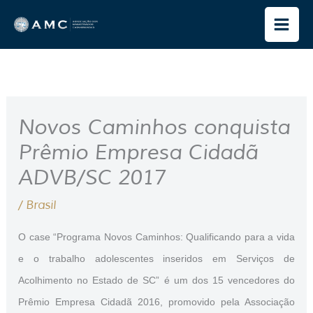
Ir
para
o
conteúdo
Novos Caminhos conquista
Prêmio Empresa Cidadã
ADVB/SC 2017
/
Brasil
O case “Programa Novos Caminhos: Qualificando para a vida
e o trabalho adolescentes inseridos em Serviços de
Acolhimento no Estado de SC” é um dos 15 vencedores do
Prêmio Empresa Cidadã 2016, promovido pela Associação