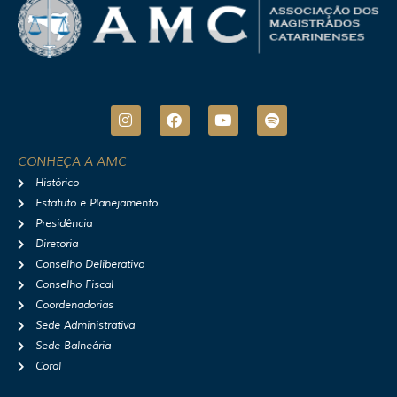
I
F
Y
S
n
a
o
p
s
c
u
o
t
e
t
t
CONHEÇA A AMC
a
b
u
i
Histórico
g
o
b
f
r
o
e
y
Estatuto e Planejamento
a
k
Presidência
m
Diretoria
Conselho Deliberativo
Conselho Fiscal
Coordenadorias
Sede Administrativa
Sede Balneária
Coral