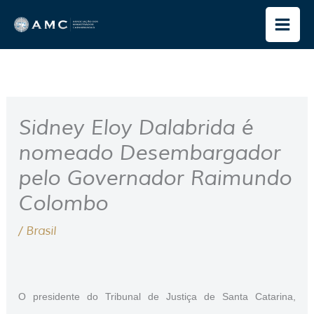
Ir
para
o
conteúdo
Sidney Eloy Dalabrida é
nomeado Desembargador
pelo Governador Raimundo
Colombo
/
Brasil
O presidente do Tribunal de Justiça de Santa Catarina,