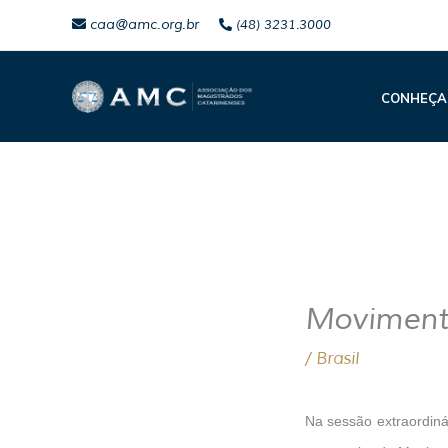
Ir
caa@amc.org.br
(48) 3231.3000
para
o
CONHEÇA
conteúdo
Movimenta
/
Brasil
Na sessão extraordiná