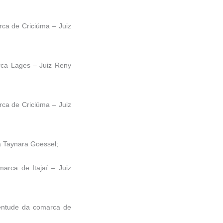
rca de Criciúma – Juiz
rca Lages – Juiz Reny
rca de Criciúma – Juiz
a Taynara Goessel;
arca de Itajaí – Juiz
ventude da comarca de