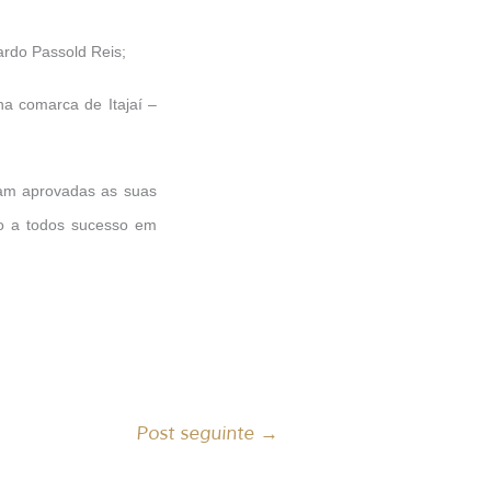
ardo Passold Reis;
a comarca de Itajaí –
ram aprovadas as suas
o a todos sucesso em
Post seguinte
→