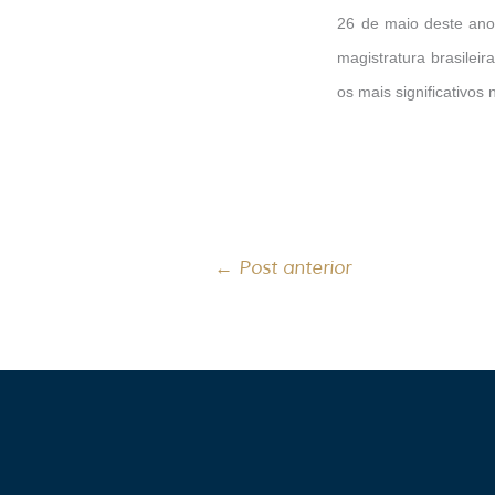
26 de maio deste ano,
magistratura brasilei
os mais significativos 
←
Post anterior