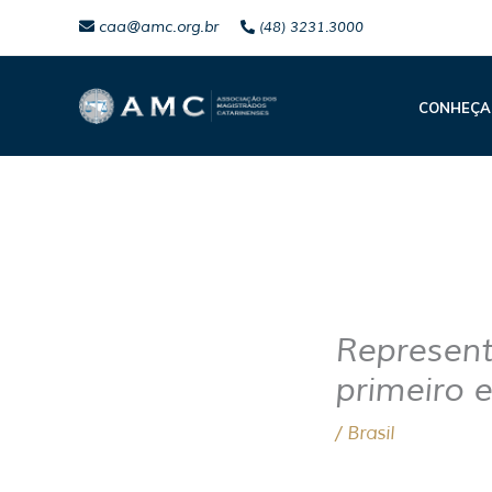
Ir
caa@amc.org.br
(48) 3231.3000
para
o
CONHEÇA
conteúdo
Represent
primeiro 
/
Brasil