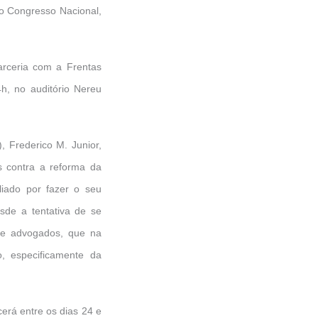
o Congresso Nacional,
arceria com a Frentas
4h, no auditório Nereu
 Frederico M. Junior,
s contra a reforma da
liado por fazer o seu
esde a tentativa de se
 de advogados, que na
o, especificamente da
cerá entre os dias 24 e