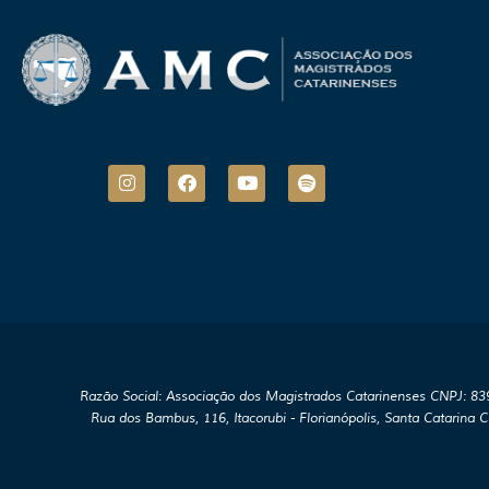
I
F
Y
S
n
a
o
p
s
c
u
o
t
e
t
t
a
b
u
i
g
o
b
f
r
o
e
y
a
k
m
Razão Social: Associação dos Magistrados Catarinenses CNPJ: 8
Rua dos Bambus, 116, Itacorubi - Florianópolis, Santa Catarina 