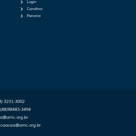
Login
Convênio
Parceria
8) 3231-3002
(48)98483-3494
aa@amc.org.br
nacaocaa@amc.org.br