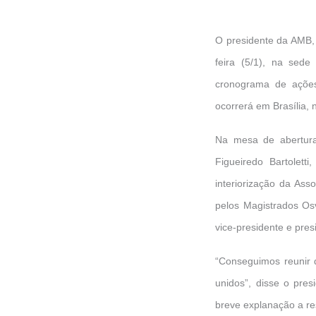
O presidente da AMB, 
feira (5/1), na sed
cronograma de ações
ocorrerá em Brasília, n
Na mesa de abertura
Figueiredo Bartolett
interiorização da Ass
pelos Magistrados Osv
vice-presidente e pres
“Conseguimos reunir 
unidos”, disse o pres
breve explanação a re