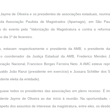
Jayme de Oliveira e os presidentes de associações estaduais, reunira
e da Associação Paulista de Magistrados (Apamagis), em São Paul
 do evento pela “Valorização da Magistratura e contra a reforma
o dia 1º de fevereiro.
, estavam respectivamente o presidente da AMB, o presidente d
i, o coordenador da Justiça Estadual da AMB, Frederico Mendes J
ociação Nacional, Francisco Borges Ferreira Neto. A AMC esteve re
aldo João Ranzi (presidente em exercício) e Jussara Schittler dos
idente eleita da entidade).
quase todos os presidentes das associações em pleno recesso. É im
idente Jayme de Oliveira ao dar início à reunião. Na oportunidade
speito dos assuntos de interesse da magistratura, entre eles, os des