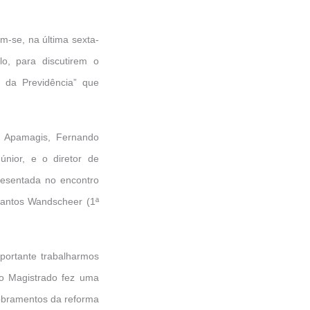
m-se, na última sexta-
o, para discutirem o
 da Previdência” que
a Apamagis, Fernando
únior, e o diretor de
presentada no encontro
 Santos Wandscheer (1ª
portante trabalharmos
, o Magistrado fez uma
dobramentos da reforma