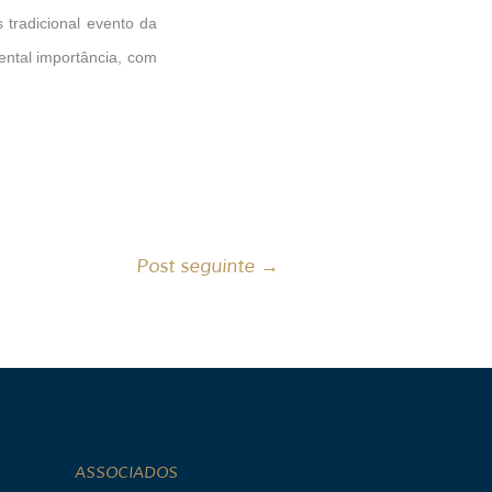
 tradicional evento da
ental importância, com
Post seguinte
→
ASSOCIADOS