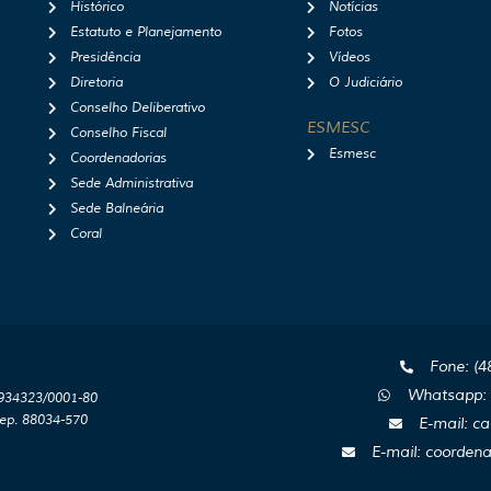
Histórico
Notícias
Estatuto e Planejamento
Fotos
Presidência
Vídeos
Diretoria
O Judiciário
Conselho Deliberativo
ESMESC
Conselho Fiscal
Esmesc
Coordenadorias
Sede Administrativa
Sede Balneária
Coral
Fone: (4
Whatsapp: 
3934323/0001-80
Cep. 88034-570
E-mail: c
E-mail: coorde