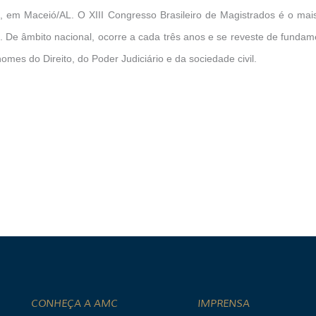
 em Maceió/AL. O XIII Congresso Brasileiro de Magistrados é o mais
ra. De âmbito nacional, ocorre a cada três anos e se reveste de fundam
nomes do Direito, do Poder Judiciário e da sociedade civil.
CONHEÇA A AMC
IMPRENSA