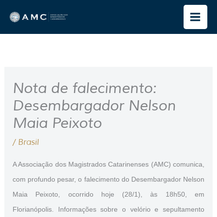
Ir
para
o
conteúdo
Nota de falecimento:
Desembargador Nelson
Maia Peixoto
/
Brasil
A Associação dos Magistrados Catarinenses (AMC) comunica,
com profundo pesar, o falecimento do Desembargador Nelson
Maia Peixoto, ocorrido hoje (28/1), às 18h50, em
Florianópolis. Informações sobre o velório e sepultamento