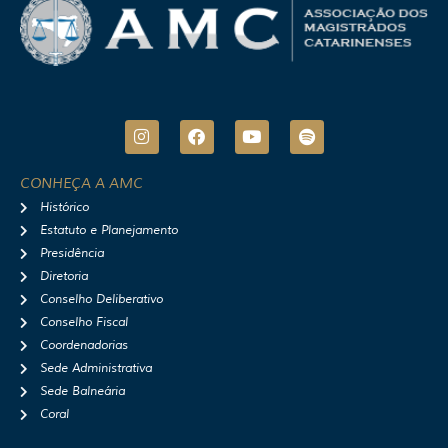
I
F
Y
S
n
a
o
p
s
c
u
o
t
e
t
t
CONHEÇA A AMC
a
b
u
i
Histórico
g
o
b
f
r
o
e
y
Estatuto e Planejamento
a
k
Presidência
m
Diretoria
Conselho Deliberativo
Conselho Fiscal
Coordenadorias
Sede Administrativa
Sede Balneária
Coral