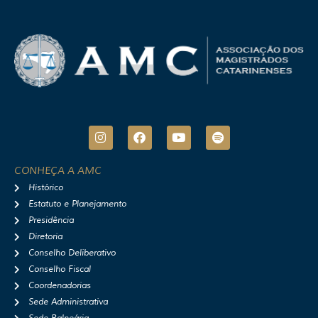
I
F
Y
S
n
a
o
p
s
c
u
o
t
e
t
t
CONHEÇA A AMC
a
b
u
i
Histórico
g
o
b
f
r
o
e
y
Estatuto e Planejamento
a
k
Presidência
m
Diretoria
Conselho Deliberativo
Conselho Fiscal
Coordenadorias
Sede Administrativa