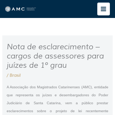
Ir
para
o
conteúdo
Nota de esclarecimento –
cargos de assessores para
juízes de 1º grau
/
Brasil
A Associação dos Magistrados Catarinenses (AMC), entidade
que representa os juízes e desembargadores do Poder
Judiciário de Santa Catarina, vem a público prestar
esclarecimentos sobre o projeto de lei recentemente