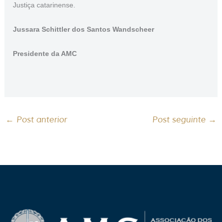
Justiça catarinense.
Jussara Schittler dos Santos Wandscheer
Presidente da AMC
←
Post anterior
Post seguinte
→