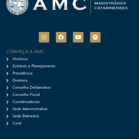
I
F
Y
S
n
a
o
p
s
c
u
o
t
e
t
t
CONHEÇA A AMC
a
b
u
i
Histórico
g
o
b
f
r
o
e
y
Estatuto e Planejamento
a
k
Presidência
m
Diretoria
Conselho Deliberativo
Conselho Fiscal
Coordenadorias
Sede Administrativa
Sede Balneária
Coral