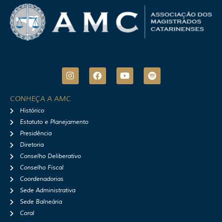
I
F
Y
S
n
a
o
p
s
c
u
o
t
e
t
t
CONHEÇA A AMC
a
b
u
i
Histórico
g
o
b
f
r
o
e
y
Estatuto e Planejamento
a
k
Presidência
m
Diretoria
Conselho Deliberativo
Conselho Fiscal
Coordenadorias
Sede Administrativa
Sede Balneária
Coral