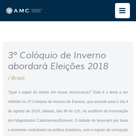
Ir
para
o
conteúdo
3º Colóquio de Inverno
abordará Eleições 2018
/
Brasil
“Qual o papel do eleitor em nossa democracia?” Este é o tema a ser
refletido no 3º Colóquio de Inverno da Esmesc, que previsto para o dia 4
de agosto de 2018, sábado, das 8h às 12h, no auditório da Associação
dos Magistrados Catarinenses/Esmesc. O debate do tema tem por base
o momento conturbado na política brasileira, com o registo de corrupção