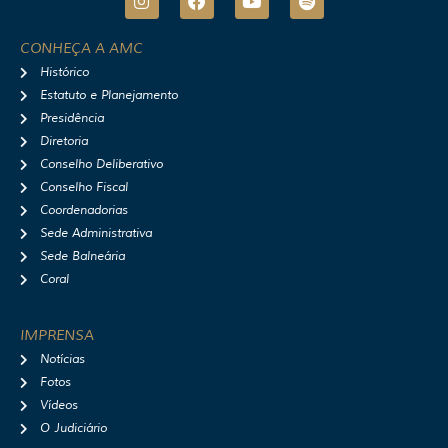
n
a
o
p
s
c
u
o
t
e
t
t
CONHEÇA A AMC
a
b
u
i
Histórico
g
o
b
f
r
o
e
y
Estatuto e Planejamento
a
k
Presidência
m
Diretoria
Conselho Deliberativo
Conselho Fiscal
Coordenadorias
Sede Administrativa
Sede Balneária
Coral
IMPRENSA
Notícias
Fotos
Vídeos
O Judiciário