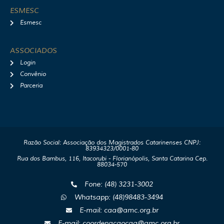
ESMESC
Esmesc
ASSOCIADOS
Login
Convênio
Parceria
Razão Social: Associação dos Magistrados Catarinenses CNPJ:
83934323/0001-80
Rua dos Bambus, 116, Itacorubi - Florianópolis, Santa Catarina Cep.
88034-570
Fone: (48) 3231-3002
Whatsapp: (48)98483-3494
E-mail: caa@amc.org.br
E-mail: coordenacaocaa@amc.org.br