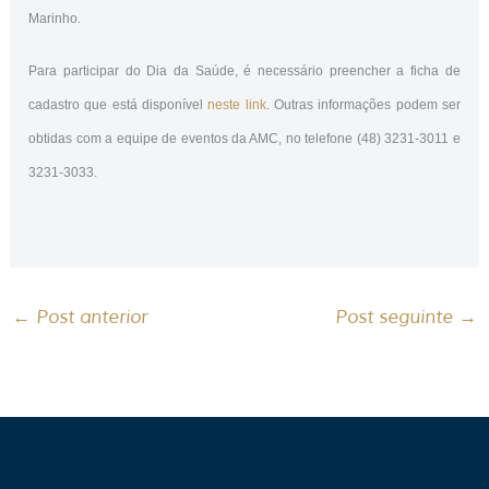
Marinho.
Para participar do Dia da Saúde, é necessário preencher a ficha de
cadastro que está disponível
neste link
. Outras informações podem ser
obtidas com a equipe de eventos da AMC, no telefone (48) 3231-3011 e
3231-3033.
←
Post anterior
Post seguinte
→