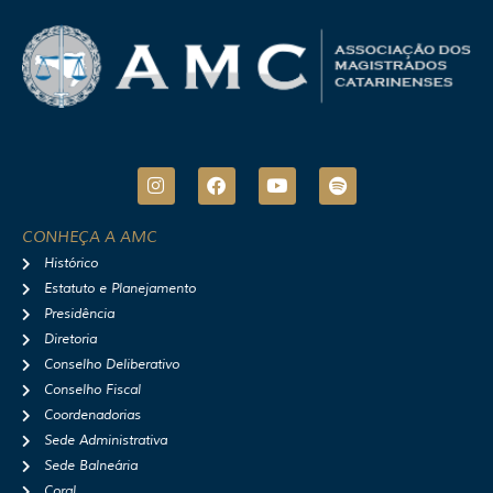
I
F
Y
S
n
a
o
p
s
c
u
o
t
e
t
t
CONHEÇA A AMC
a
b
u
i
Histórico
g
o
b
f
r
o
e
y
Estatuto e Planejamento
a
k
Presidência
m
Diretoria
Conselho Deliberativo
Conselho Fiscal
Coordenadorias
Sede Administrativa
Sede Balneária
Coral