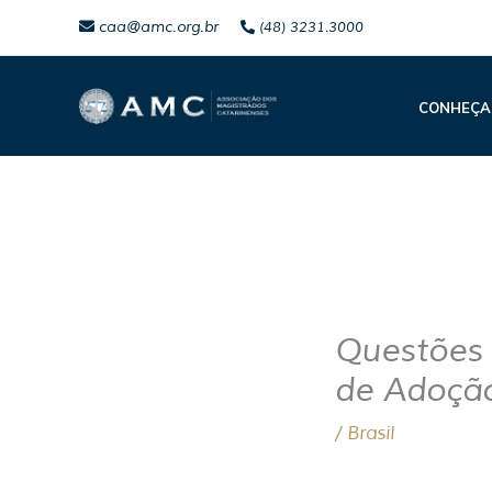
Ir
caa@amc.org.br
(48) 3231.3000
para
o
CONHEÇA
conteúdo
Questões 
de Adoção
/
Brasil