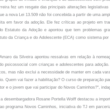
reira fez um resgate das principais alterações legislativas 
que a nova Lei 13.509 não foi concebida a partir de uma am
ita em favor da adoção. Ele fez críticas ao projeto em tr
do Estatuto da Adoção e apontou que tem problemas gra
tuto da Criança e do Adolescente (ECA) como sistema por 
 Amaro da Silveira apontou ressalvas em relação à nomeaç
do psicossocial com crianças e adolescentes para adoção.
cos, mas não exclui a necessidade de manter em cada vara
o. Quem vai fazer a habilitação? O curso de preparação p
ator e o jovem que vai participar do Novos Caminhos?", inda
, a desembargadora Rosane Portella Wolff destacou a impor
ao programa Novos Caminhos, iniciativa do TJ em parcer