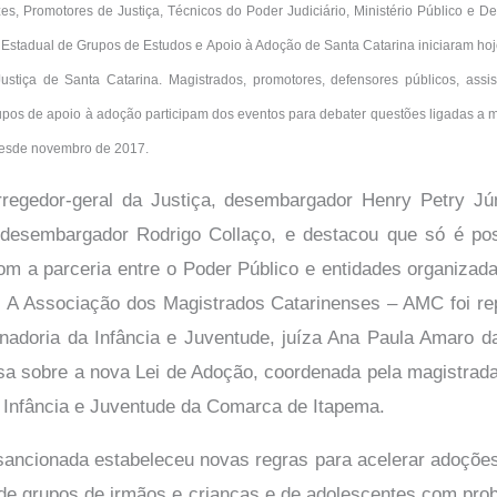
s, Promotores de Justiça, Técnicos do Poder Judiciário, Ministério Público e D
 Estadual de Grupos de Estudos e Apoio à Adoção de Santa Catarina iniciaram hoje 
ustiça de Santa Catarina. Magistrados, promotores, defensores públicos, assiste
upos de apoio à adoção participam dos eventos para debater questões ligadas a 
desde novembro de 2017.
rregedor-geral da Justiça, desembargador Henry Petry Jún
 desembargador Rodrigo Collaço, e destacou que só é pos
om a parceria entre o Poder Público e entidades organizad
. A Associação dos Magistrados Catarinenses – AMC foi re
nadoria da Infância e Juventude, juíza Ana Paula Amaro d
sa sobre a nova Lei de Adoção, coordenada pela magistrada
a Infância e Juventude da Comarca de Itapema.
sancionada estabeleceu novas regras para acelerar adoções
 de grupos de irmãos e crianças e de adolescentes com pr