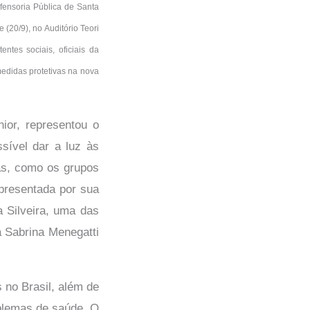
efensoria Pública de Santa
(20/9), no Auditório Teori
ntes sociais, oficiais da
medidas protetivas na nova
ior, representou o
sível dar a luz às
as, como os grupos
presentada por sua
a Silveira, uma das
 Sabrina Menegatti
 no Brasil, além de
oblemas de saúde. O