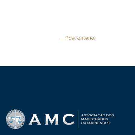
←
Post anterior