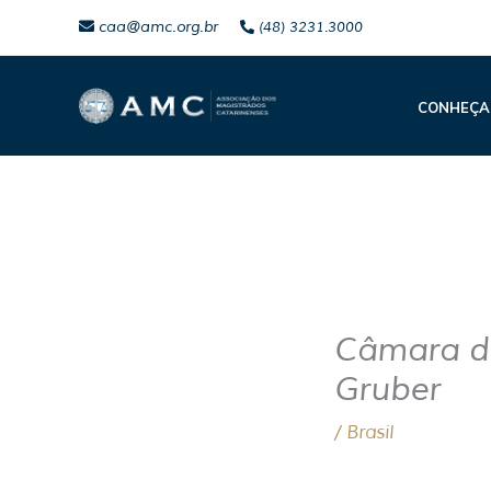
Ir
caa@amc.org.br
(48) 3231.3000
para
o
CONHEÇA
conteúdo
Câmara de
Gruber
/
Brasil