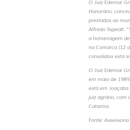
O Juiz Edemar Gr
Honorário, conced
prestados ao muni
Alfredo Sigwalt. 
a homenagem deix
na Comarca (12 an
consolidou esta s
O Juiz Edemar Gru
em maio de 1989,
está em Joaçaba 
juiz agrário, com
Catarina.
Fonte: Assessori