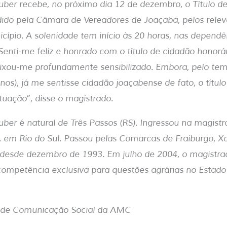
uber recebe, no próximo dia 12 de dezembro, o Título d
ido pela Câmara de Vereadores de Joaçaba, pelos relev
cípio. A solenidade tem início às 20 horas, nas dependê
“Senti-me feliz e honrado com o título de cidadão honorá
ou-me profundamente sensibilizado. Embora, pelo tem
os), já me sentisse cidadão joaçabense de fato, o títul
ituação”, disse o magistrado.
ber é natural de Três Passos (RS). Ingressou na magistr
 em Rio do Sul. Passou pelas Comarcas de Fraiburgo, X
desde dezembro de 1993. Em julho de 2004, o magistrad
 competência exclusiva para questões agrárias no Estad
a de Comunicação Social da AMC