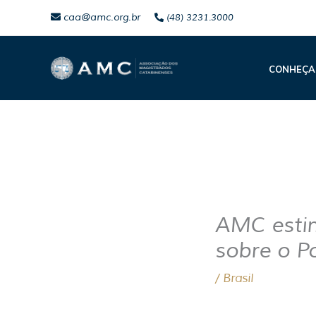
Ir
caa@amc.org.br
(48) 3231.3000
para
o
CONHEÇA
conteúdo
AMC esti
sobre o Po
/
Brasil