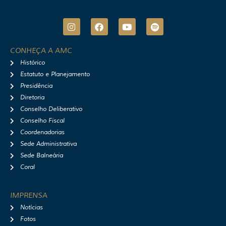
I
F
Y
S
n
a
o
p
s
c
u
o
t
e
t
t
CONHEÇA A AMC
a
b
u
i
Histórico
g
o
b
f
r
o
e
y
Estatuto e Planejamento
a
k
Presidência
m
Diretoria
Conselho Deliberativo
Conselho Fiscal
Coordenadorias
Sede Administrativa
Sede Balneária
Coral
IMPRENSA
Notícias
Fotos