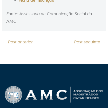
Ficha de Inscrição
Fonte: Assessoria de Comunicação Social da
AMC
←
Post anterior
Post seguinte
→