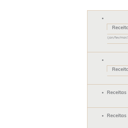
Receit
(jan/fev/mar/
Receit
Receitas
Receitas