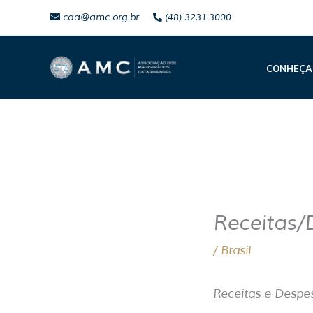
Ir
caa@amc.org.br
(48) 3231.3000
para
o
CONHEÇA
conteúdo
Receitas/
/
Brasil
Receitas e Desp