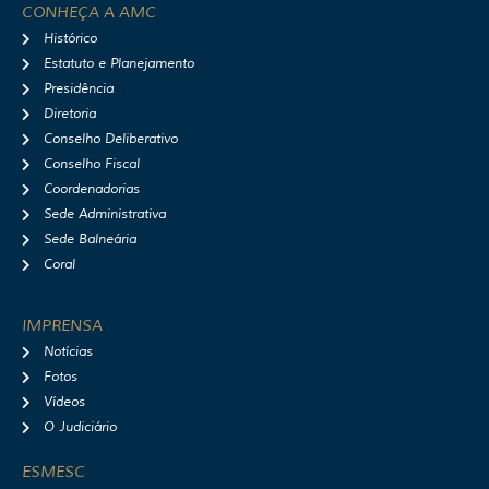
t
e
t
t
CONHEÇA A AMC
a
b
u
i
Histórico
g
o
b
f
r
o
e
y
Estatuto e Planejamento
a
k
Presidência
m
Diretoria
Conselho Deliberativo
Conselho Fiscal
Coordenadorias
Sede Administrativa
Sede Balneária
Coral
IMPRENSA
Notícias
Fotos
Vídeos
O Judiciário
ESMESC