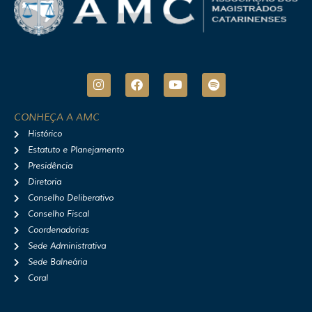
I
F
Y
S
n
a
o
p
s
c
u
o
t
e
t
t
CONHEÇA A AMC
a
b
u
i
Histórico
g
o
b
f
r
o
e
y
Estatuto e Planejamento
a
k
Presidência
m
Diretoria
Conselho Deliberativo
Conselho Fiscal
Coordenadorias
Sede Administrativa
Sede Balneária
Coral