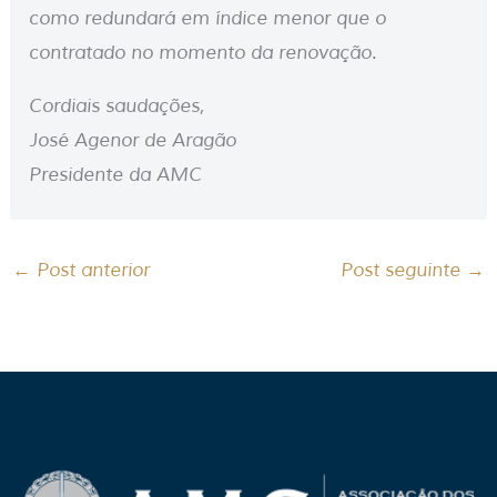
como redundará em índice menor que o
contratado no momento da renovação.
Cordiais saudações,
José Agenor de Aragão
Presidente da AMC
←
Post anterior
Post seguinte
→