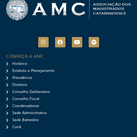
I
F
Y
S
n
a
o
p
s
c
u
o
t
e
t
t
CONHEÇA A AMC
a
b
u
i
Histórico
g
o
b
f
r
o
e
y
Estatuto e Planejamento
a
k
Presidência
m
Diretoria
Conselho Deliberativo
Conselho Fiscal
Coordenadorias
Sede Administrativa
Sede Balneária
Coral