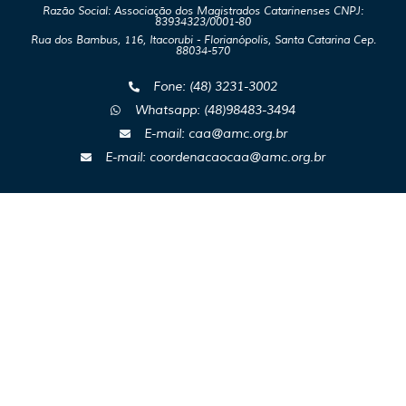
Razão Social: Associação dos Magistrados Catarinenses CNPJ:
83934323/0001-80
Rua dos Bambus, 116, Itacorubi - Florianópolis, Santa Catarina Cep.
88034-570
Fone: (48) 3231-3002
Whatsapp: (48)98483-3494
E-mail: caa@amc.org.br
E-mail: coordenacaocaa@amc.org.br