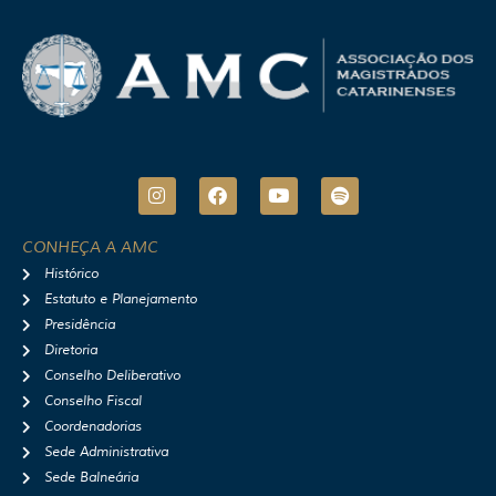
I
F
Y
S
n
a
o
p
s
c
u
o
t
e
t
t
CONHEÇA A AMC
a
b
u
i
Histórico
g
o
b
f
r
o
e
y
Estatuto e Planejamento
a
k
Presidência
m
Diretoria
Conselho Deliberativo
Conselho Fiscal
Coordenadorias
Sede Administrativa
Sede Balneária