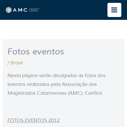
Ir
para
o
conteúdo
Fotos eventos
/
Brasil
Nesta página serão divulgadas as fotos dos
eventos realizados pela Associação dos
Magistrados Catarinenses (AMC). Confira:
FOTOS EVENTOS 2012