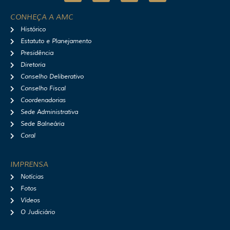
s
c
u
o
t
e
t
t
CONHEÇA A AMC
a
b
u
i
Histórico
g
o
b
f
r
o
e
y
Estatuto e Planejamento
a
k
Presidência
m
Diretoria
Conselho Deliberativo
Conselho Fiscal
Coordenadorias
Sede Administrativa
Sede Balneária
Coral
IMPRENSA
Notícias
Fotos
Vídeos
O Judiciário