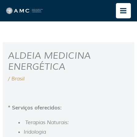
Ir
para
o
conteúdo
ALDEIA MEDICINA
ENERGÉTICA
/
Brasil
* Serviços oferecidos:
Terapias Naturais:
Iridologia