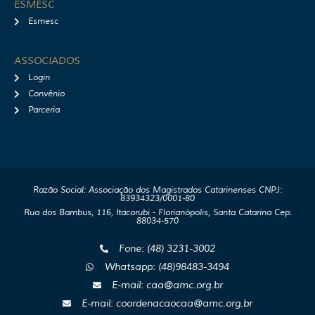
ESMESC
Esmesc
ASSOCIADOS
Login
Convênio
Parceria
Razão Social: Associação dos Magistrados Catarinenses CNPJ:
83934323/0001-80
Rua dos Bambus, 116, Itacorubi - Florianópolis, Santa Catarina Cep.
88034-570
Fone: (48) 3231-3002
Whatsapp: (48)98483-3494
E-mail: caa@amc.org.br
E-mail: coordenacaocaa@amc.org.br