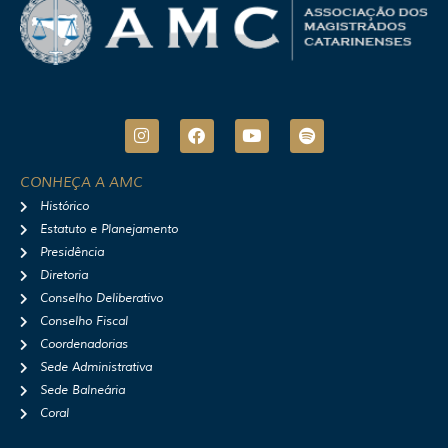
I
F
Y
S
n
a
o
p
s
c
u
o
t
e
t
t
CONHEÇA A AMC
a
b
u
i
Histórico
g
o
b
f
r
o
e
y
Estatuto e Planejamento
a
k
Presidência
m
Diretoria
Conselho Deliberativo
Conselho Fiscal
Coordenadorias
Sede Administrativa
Sede Balneária
Coral