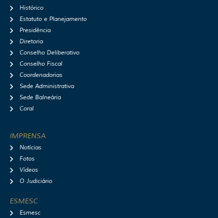
a
b
u
i
Histórico
g
o
b
f
r
o
e
y
Estatuto e Planejamento
a
k
Presidência
m
Diretoria
Conselho Deliberativo
Conselho Fiscal
Coordenadorias
Sede Administrativa
Sede Balneária
Coral
IMPRENSA
Notícias
Fotos
Vídeos
O Judiciário
ESMESC
Esmesc