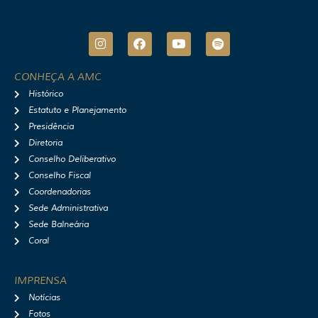
I
F
Y
S
n
a
o
p
s
c
u
o
t
e
t
t
CONHEÇA A AMC
a
b
u
i
Histórico
g
o
b
f
r
o
e
y
Estatuto e Planejamento
a
k
Presidência
m
Diretoria
Conselho Deliberativo
Conselho Fiscal
Coordenadorias
Sede Administrativa
Sede Balneária
Coral
IMPRENSA
Notícias
Fotos