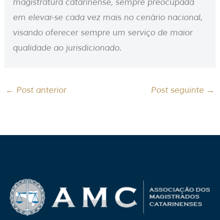
magistratura catarinense, sempre preocupada
em elevar-se cada vez mais no cenário nacional,
visando oferecer sempre um serviço de maior
qualidade ao jurisdicionado.
←
Post anterior
Post seguinte
→