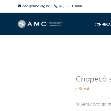
Ir
caa@amc.org.br
(48) 3231.3000
para
o
CONHEÇA
conteúdo
Chapecó s
/
Brasil
O Seminário da In