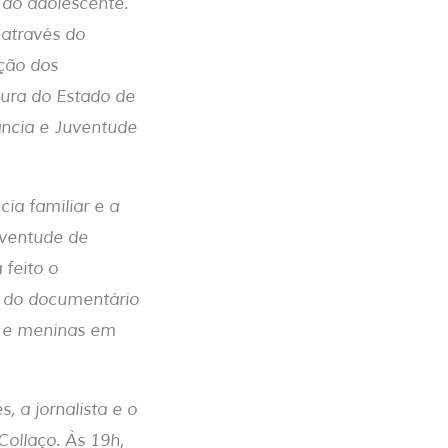
 do adolescente.
 através do
ação dos
tura do Estado de
ância e Juventude
ia familiar e a
Juventude de
 feito o
 do documentário
s e meninas em
, a jornalista e o
Collaço. Às 19h,