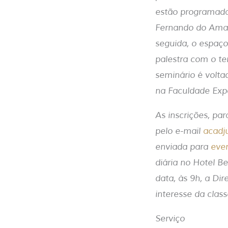
estão programada
Fernando do Amar
seguida, o espaço
palestra com o t
seminário é volta
na Faculdade Expo
As inscrições, pa
pelo e-mail
acadju
enviada para
eve
diária no Hotel B
data, às 9h, a Di
interesse da class
Serviço