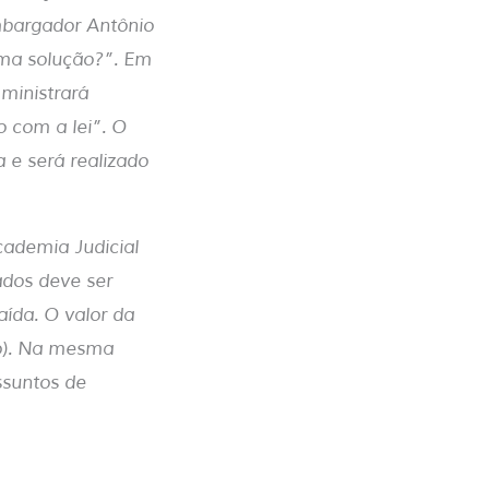
mbargador Antônio
Uma solução?”. Em
 ministrará
 com a lei”. O
 e será realizado
cademia Judicial
ados deve ser
aída. O valor da
lo). Na mesma
ssuntos de