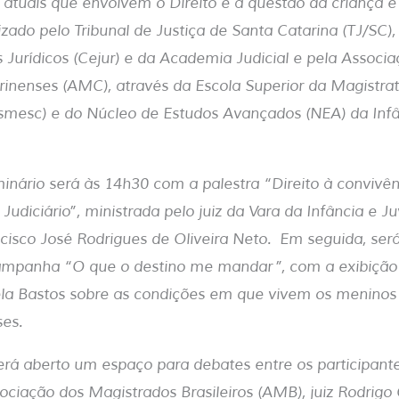
s atuais que envolvem o Direito e a questão da criança e
zado pelo Tribunal de Justiça de Santa Catarina (TJ/SC),
 Jurídicos (Cejur) e da Academia Judicial e pela Associ
inenses (AMC), através da Escola Superior da Magistra
Esmesc) e do Núcleo de Estudos Avançados (NEA) da Inf
inário será às 14h30 com a palestra “Direito à convivênc
Judiciário”, ministrada pelo juiz da Vara da Infância e 
ncisco José Rodrigues de Oliveira Neto. Em seguida, será
mpanha “O que o destino me mandar”, com a exibição
gela Bastos sobre as condições em que vivem os menino
ses.
erá aberto um espaço para debates entre os participantes
ociação dos Magistrados Brasileiros (AMB), juiz Rodrigo 