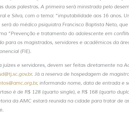
s duas palestras. A primeira será ministrada pelo dese
al e Silva, com o tema: “imputabilidade aos 16 anos. 
 será do médico psiquiatra Francisco Baptista Neto, que
ema “Prevenção e tratamento do adolescente em conflito
do para os magistrados, servidores e acadêmicos da área
nencial (FIE).
ra juízes e servidores, devem ser feitas diretamente na A
d@tj.sc.gov.br
. Já a reserva de hospedagem de magistr
ntos@amc.org.br
, informando nome, data de entrada e s
ertaso é de R$ 128 (quarto single), e R$ 168 (quarto dup
retoria da AMC estará reunida na cidade para tratar de a
e.