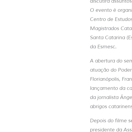
discutirá assunto
O evento é organi
Centro de Estudos
Magistrados Catar
Santa Catarina (
da Esmesc.
A abertura do sem
atuação do Poder 
Florianópolis, Fra
lançamento da ca
da jornalista Ân
abrigos catarinen
Depois do filme s
presidente da Ass