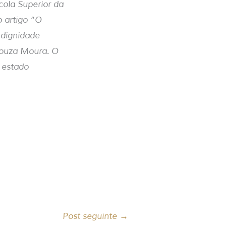
cola Superior da
o artigo “O
a dignidade
Souza Moura. O
o estado
Post seguinte
→