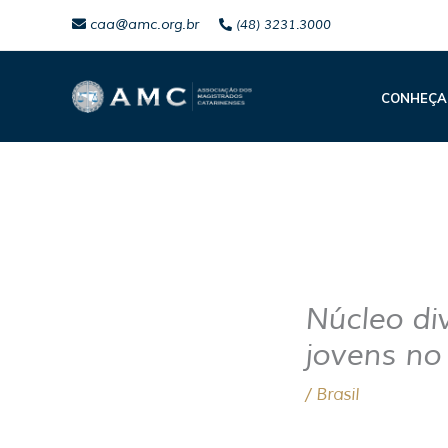
Ir
caa@amc.org.br
(48) 3231.3000
para
o
CONHEÇA
conteúdo
Núcleo di
jovens no 
/
Brasil