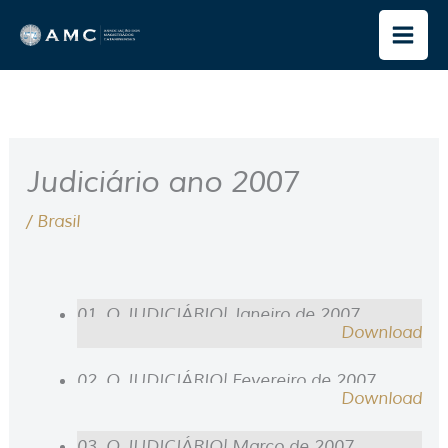
Ir
para
o
conteúdo
Judiciário ano 2007
/
Brasil
01. O JUDICIÁRIO| Janeiro de 2007
Download
02. O JUDICIÁRIO| Fevereiro de 2007
Download
03. O JUDICIÁRIO| Março de 2007