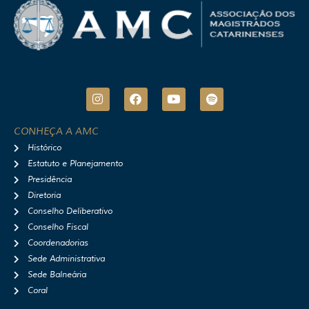
I
F
Y
S
n
a
o
p
s
c
u
o
t
e
t
t
CONHEÇA A AMC
a
b
u
i
Histórico
g
o
b
f
r
o
e
y
Estatuto e Planejamento
a
k
Presidência
m
Diretoria
Conselho Deliberativo
Conselho Fiscal
Coordenadorias
Sede Administrativa
Sede Balneária
Coral