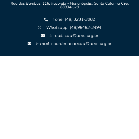
Rua dos Bambus, 116, Itacorubi - Florianópolis, Santa Catarina Cep.
88034-570
Fone: (48) 3231-3002
Whatsapp: (48)98483-3494
E-mail: caa@amc.org.br
E-mail: coordenacaocaa@amc.org.br