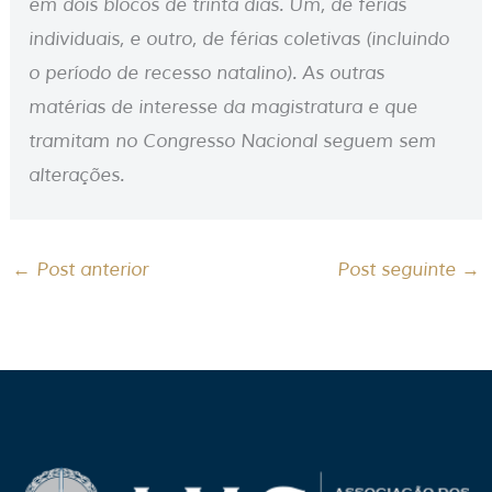
em dois blocos de trinta dias. Um, de férias
individuais, e outro, de férias coletivas (incluindo
o período de recesso natalino). As outras
matérias de interesse da magistratura e que
tramitam no Congresso Nacional seguem sem
alterações.
←
Post anterior
Post seguinte
→