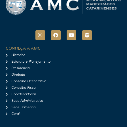
I
F
Y
S
n
a
o
p
s
c
u
o
t
e
t
t
CONHEÇA A AMC
a
b
u
i
Histórico
g
o
b
f
r
o
e
y
Estatuto e Planejamento
a
k
Presidência
m
Diretoria
Conselho Deliberativo
Conselho Fiscal
Coordenadorias
Sede Administrativa
Sede Balneária
Coral