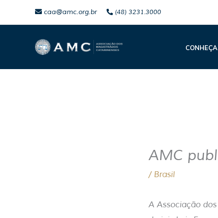
Ir
caa@amc.org.br
(48) 3231.3000
para
o
CONHEÇA
conteúdo
AMC publi
/
Brasil
A Associação dos 