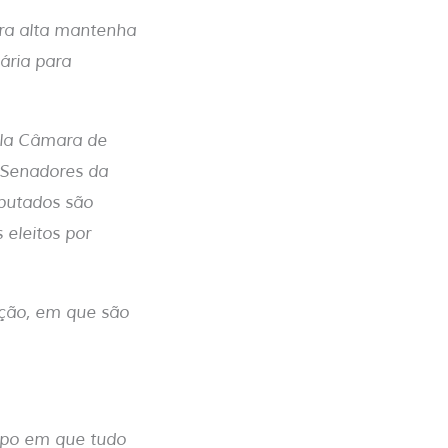
ra alta mantenha
sária para
ela Câmara de
 Senadores da
eputados são
eleitos por
ição, em que são
mpo em que tudo