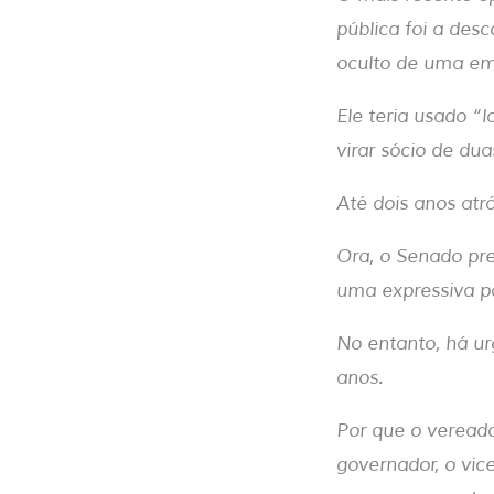
pública foi a des
oculto de uma e
Ele teria usado “
virar sócio de du
Até dois anos atrá
Ora, o Senado pre
uma expressiva pa
No entanto, há ur
anos.
Por que o vereado
governador, o vic