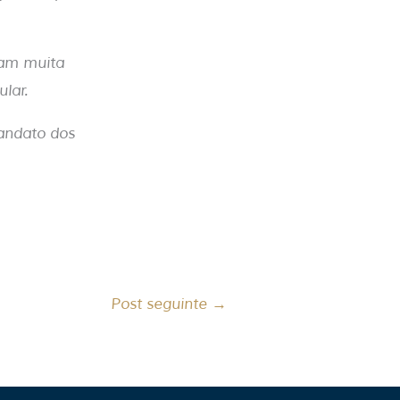
cam muita
lar.
mandato dos
Post seguinte
→