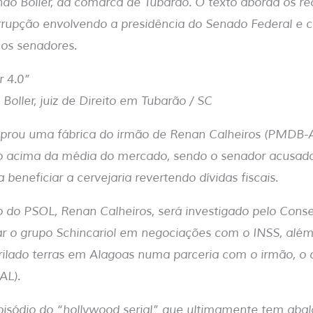
ando Boller, da comarca de Tubarão. O texto aborda os r
rupção envolvendo a presidência do Senado Federal e c
 os senadores.
r 4.0”
Boller, juiz de Direito em Tubarão / SC
mprou uma fábrica do irmão de Renan Calheiros (PMDB-A
ço acima da média do mercado, sendo o senador acusado
 beneficiar a cervejaria revertendo dívidas fiscais.
 do PSOL, Renan Calheiros, será investigado pelo Conse
r o grupo Schincariol em negociações com o INSS, alé
grilado terras em Alagoas numa parceria com o irmão, o
AL).
isódio do “hollywood serial” que ultimamente tem abal