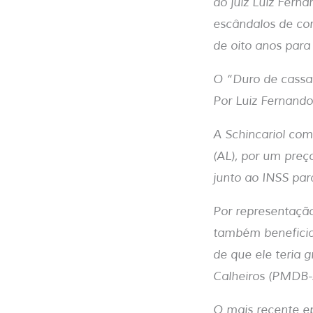
do juiz Luiz Fern
escândalos de cor
de oito anos para
O “Duro de cassa
Por Luiz Fernando 
A Schincariol co
(AL), por um pre
junto ao INSS para
Por representação
também beneficia
de que ele teria 
Calheiros (PMDB-
O mais recente ep