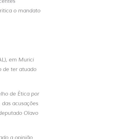
ecentes
ritica o mandato
L), em Murici
 de ter atuado
lho de Ética por
m das acusações
 deputado Olavo
ado a opinião