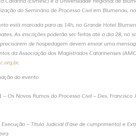
ta Catarina (Esmesc) e a Universidade Regional de Blu
ealização do Seminário de Processo Civil em Blumenau, no
ento está marcada para as 14h, no Grande Hotel Blumen
ates. As inscrições poderão ser feitas até o dia 28, no si
ue precisarem de hospedagem devem enviar uma mensa
ntos da Associação dos Magistrados Catarinenses (AMC)
.org.br
.
mação do evento
1 – Os Novos Rumos do Processo Civil – Des. Francisco 
 Execução – Título Judicial (Fase de cumprimento) e Extra
eira