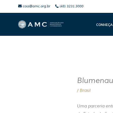
Ir
caa@amc.org.br
(48) 3231.3000
para
o
CONHEÇA
conteúdo
Blumenau 
/
Brasil
Uma parceria entr