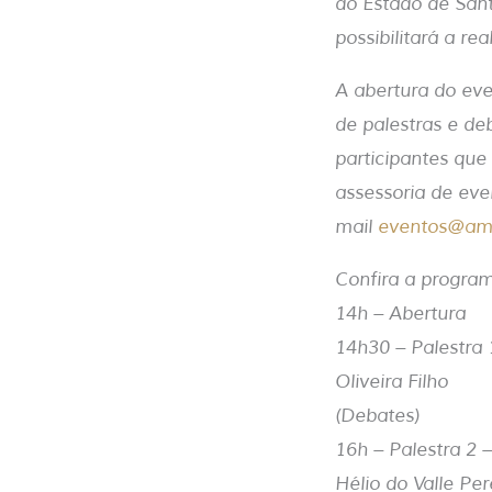
do Estado de San
possibilitará a r
A abertura do ev
de palestras e deb
participantes q
assessoria de eve
mail
eventos@amc
Confira a progra
14h – Abertura
14h30 – Palestra 
Oliveira Filho
(Debates)
16h – Palestra 2 –
Hélio do Valle Per