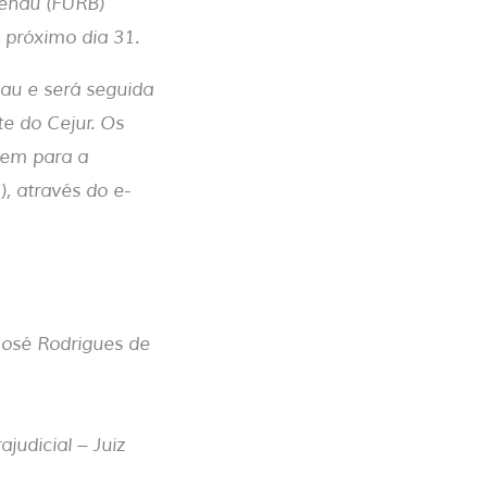
menau (FURB)
 próximo dia 31.
au e será seguida
te do Cejur. Os
gem para a
, através do e-
José Rodrigues de
judicial – Juiz