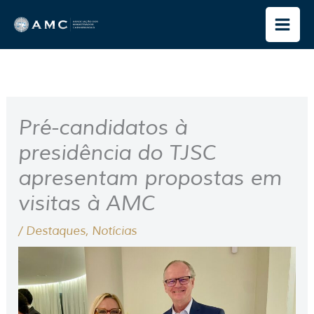
Ir
para
o
conteúdo
Pré-candidatos à
presidência do TJSC
apresentam propostas em
visitas à AMC
/
Destaques
,
Notícias