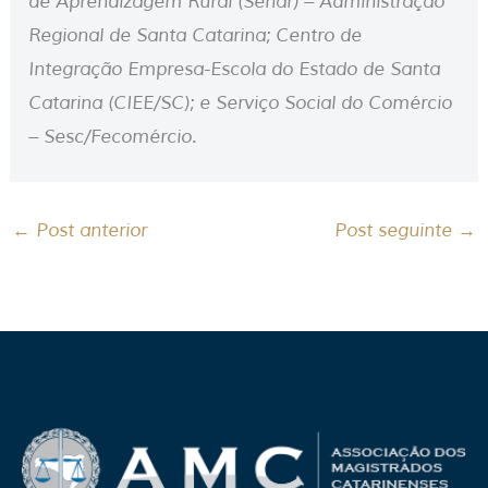
de Aprendizagem Rural (Senar) – Administração
Regional de Santa Catarina; Centro de
Integração Empresa-Escola do Estado de Santa
Catarina (CIEE/SC); e Serviço Social do Comércio
– Sesc/Fecomércio.
←
Post anterior
Post seguinte
→