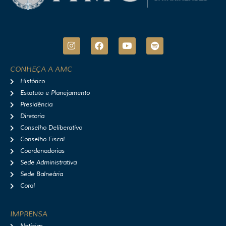
I
F
Y
S
n
a
o
p
s
c
u
o
t
e
t
t
CONHEÇA A AMC
a
b
u
i
Histórico
g
o
b
f
r
o
e
y
Estatuto e Planejamento
a
k
Presidência
m
Diretoria
Conselho Deliberativo
Conselho Fiscal
Coordenadorias
Sede Administrativa
Sede Balneária
Coral
IMPRENSA